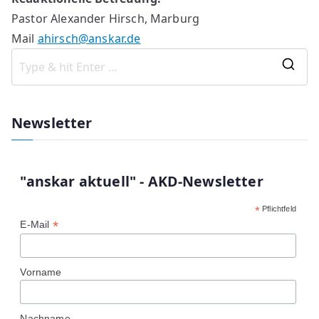
Pastor Alexander Hirsch, Marburg
Mail
ahirsch@anskar.de
S
e
a
Newsletter
r
c
h
"anskar aktuell" - AKD-Newsletter
f
*
Pflichtfeld
o
*
E-Mail
r
:
Vorname
Nachname