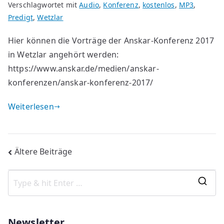
Verschlagwortet mit
Audio
,
Konferenz
,
kostenlos
,
MP3
,
Predigt
,
Wetzlar
Hier können die Vorträge der Anskar-Konferenz 2017
in Wetzlar angehört werden:
https://www.anskar.de/medien/anskar-
konferenzen/anskar-konferenz-2017/
Weiterlesen
Beitragsnavigation
Ältere Beiträge
S
e
a
Newsletter