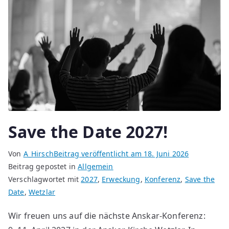
Save the Date 2027!
Von
A_Hirsch
Beitrag veröffentlicht am
18. Juni 2026
Beitrag gepostet in
Allgemein
Verschlagwortet mit
2027
,
Erweckung
,
Konferenz
,
Save the
Date
,
Wetzlar
Wir freuen uns auf die nächste Anskar-Konferenz: