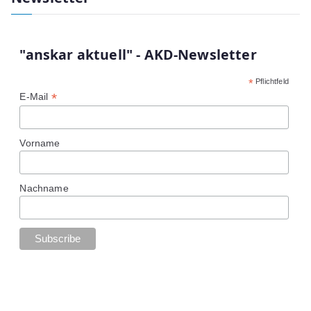
r
c
h
"anskar aktuell" - AKD-Newsletter
f
*
Pflichtfeld
o
*
E-Mail
r
:
Vorname
Nachname