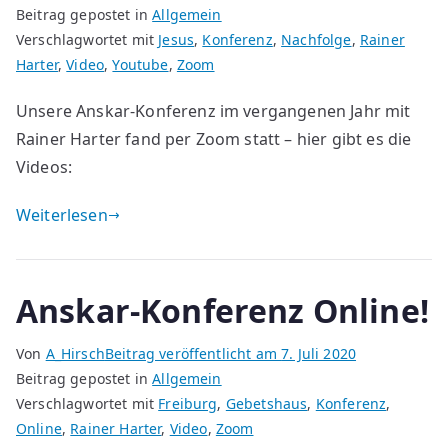
Beitrag gepostet in
Allgemein
Verschlagwortet mit
Jesus
,
Konferenz
,
Nachfolge
,
Rainer
Harter
,
Video
,
Youtube
,
Zoom
Unsere Anskar-Konferenz im vergangenen Jahr mit
Rainer Harter fand per Zoom statt – hier gibt es die
Videos:
Weiterlesen
Anskar-Konferenz Online!
Von
A_Hirsch
Beitrag veröffentlicht am
7. Juli 2020
Beitrag gepostet in
Allgemein
Verschlagwortet mit
Freiburg
,
Gebetshaus
,
Konferenz
,
Online
,
Rainer Harter
,
Video
,
Zoom