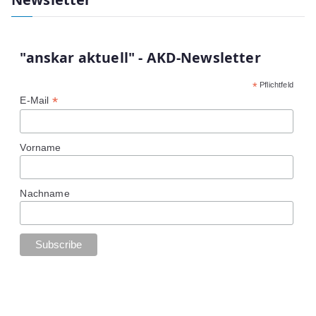
r
c
h
"anskar aktuell" - AKD-Newsletter
f
*
Pflichtfeld
o
*
E-Mail
r
:
Vorname
Nachname