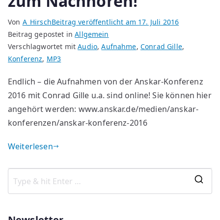
zum Nachhören!
Von
A_Hirsch
Beitrag veröffentlicht am
17. Juli 2016
Beitrag gepostet in
Allgemein
Verschlagwortet mit
Audio
,
Aufnahme
,
Conrad Gille
,
Konferenz
,
MP3
Endlich – die Aufnahmen von der Anskar-Konferenz
2016 mit Conrad Gille u.a. sind online! Sie können hier
angehört werden: www.anskar.de/medien/anskar-
konferenzen/anskar-konferenz-2016
Weiterlesen
S
e
a
Newsletter